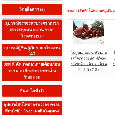
วิทยุสื่อสาร (3)
รายการสินค้าในหมวดหมู่เดียว
อุปกรณ์จราจรครบวงจร หมวก
จราจรทุกหน่วยงาน ราคา
โรงงาน (93)
อุปกรณ์กู้ชีพ-กู้ภัย ราคาโรงงาน
โม่ปูนผสมคอนกรีตผสม
(27)
เสร็จติดรถยนต์ มีตั้งแต่
เซฟ-ที-คัท ตัดก่อนตายเตือนก่อน
ขนาดคิว 3 คิว 3.5 คิว 4
ข
คิว 6 คิว 7 คิว
วายวอด เชียงราย ราคาเป็น
กันเอง (4)
สินค้าไอที (1)
อุปกรณ์ดับไฟป่าครบวงจร ครอบ
ที่ตบไฟป่า โรงงานผลิตโดยตรง