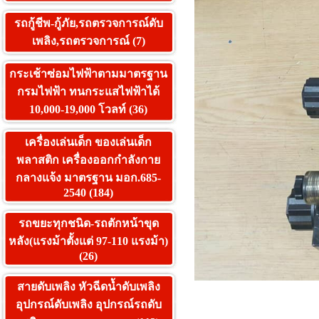
รถกู้ชีพ-กู้ภัย,รถตรวจการณ์ดับ
เพลิง,รถตรวจการณ์ (7)
กระเช้าซ่อมไฟฟ้าตามมาตรฐาน
กรมไฟฟ้า ทนกระแสไฟฟ้าได้
10,000-19,000 โวลท์ (36)
เครื่องเล่นเด็ก ของเล่นเด็ก
พลาสติก เครื่องออกกำลังกาย
กลางแจ้ง มาตรฐาน มอก.685-
2540 (184)
รถขยะทุกชนิด-รถตักหน้าขุด
หลัง(แรงม้าตั้งแต่ 97-110 แรงม้า)
(26)
สายดับเพลิง หัวฉีดน้ำดับเพลิง
อุปกรณ์ดับเพลิง อุปกรณ์รถดับ